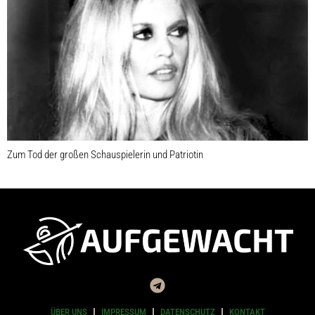
Zum Tod der großen Schauspielerin und Patriotin
ÜBER UNS
IMPRESSUM
DATENSCHUTZ
KONTAKT