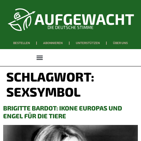
DIE DEUTSCHE STIMME
BESTELLEN
ABONNIEREN
UNTERSTÜTZEN
ÜBER UNS
WISSEN & SCHAFFEN
SCHLAGWORT:
SEXSYMBOL
BRIGITTE BARDOT: IKONE EUROPAS UND
ENGEL FÜR DIE TIERE