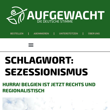
DIE DEUTSCHE STIMME
BESTELLEN
ABONNIEREN
UNTERSTÜTZEN
ÜBER UNS
WISSEN & SCHAFFEN
SCHLAGWORT:
SEZESSIONISMUS
HURRA! BELGIEN IST JETZT RECHTS UND
REGIONALISTISCH