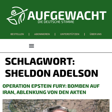
DIE DEUTSCHE STIMME
BESTELLEN
ABONNIEREN
UNTERSTÜTZEN
ÜBER UNS
WISSEN & SCHAFFEN
SCHLAGWORT:
SHELDON ADELSON
OPERATION EPSTEIN FURY: BOMBEN AUF
IRAN, ABLENKUNG VON DEN AKTEN