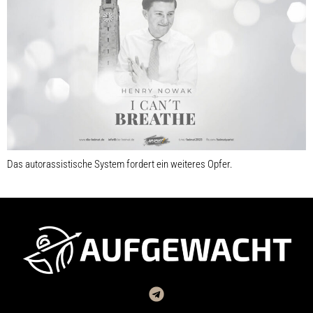
Das autorassistische System fordert ein weiteres Opfer.