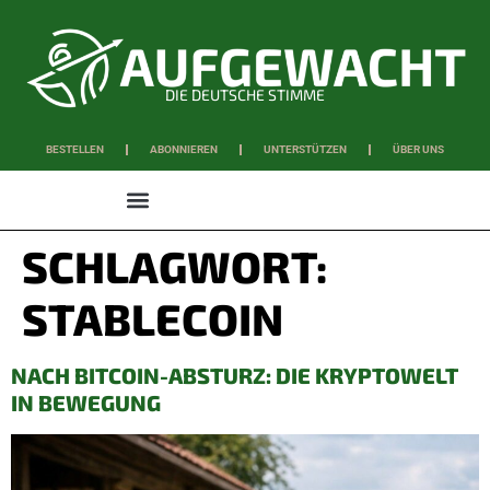
DIE DEUTSCHE STIMME
BESTELLEN
ABONNIEREN
UNTERSTÜTZEN
ÜBER UNS
WISSEN & SCHAFFEN
SCHLAGWORT:
STABLECOIN
NACH BITCOIN-ABSTURZ: DIE KRYPTOWELT
IN BEWEGUNG