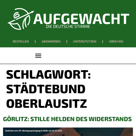
DIE DEUTSCHE STIMME
BESTELLEN
ABONNIEREN
UNTERSTÜTZEN
ÜBER UNS
WISSEN & SCHAFFEN
SCHLAGWORT:
STÄDTEBUND
OBERLAUSITZ
GÖRLITZ: STILLE HELDEN DES WIDERSTANDS