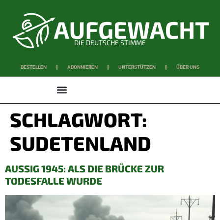
DIE DEUTSCHE STIMME
BESTELLEN
ABONNIEREN
UNTERSTÜTZEN
ÜBER UNS
WISSEN & SCHAFFEN
SCHLAGWORT:
SUDETENLAND
AUSSIG 1945: ALS DIE BRÜCKE ZUR
TODESFALLE WURDE