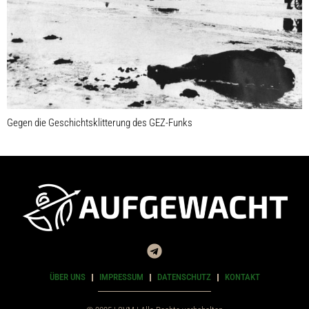
Gegen die Geschichtsklitterung des GEZ-Funks
ÜBER UNS
IMPRESSUM
DATENSCHUTZ
KONTAKT