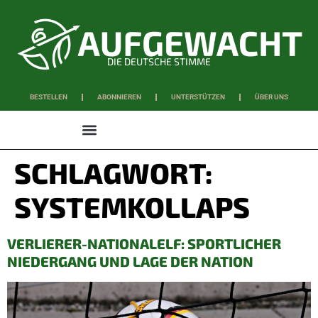
DIE DEUTSCHE STIMME
BESTELLEN
ABONNIEREN
UNTERSTÜTZEN
ÜBER UNS
WISSEN & SCHAFFEN
SCHLAGWORT:
SYSTEMKOLLAPS
VERLIERER-NATIONALELF: SPORTLICHER
NIEDERGANG UND LAGE DER NATION