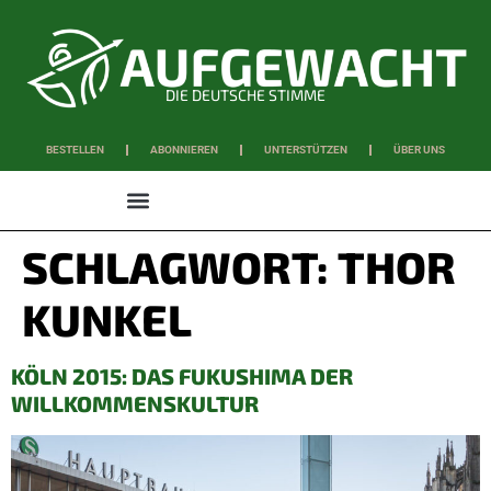
DIE DEUTSCHE STIMME
BESTELLEN
ABONNIEREN
UNTERSTÜTZEN
ÜBER UNS
WISSEN & SCHAFFEN
SCHLAGWORT:
THOR
KUNKEL
KÖLN 2015: DAS FUKUSHIMA DER
WILLKOMMENSKULTUR