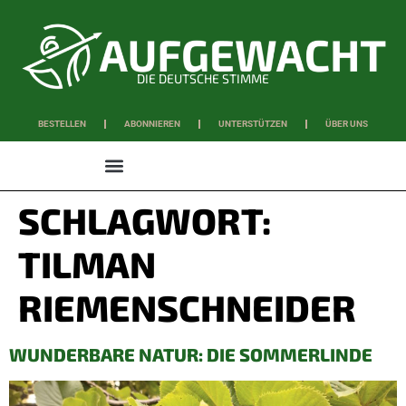
DIE DEUTSCHE STIMME
BESTELLEN
ABONNIEREN
UNTERSTÜTZEN
ÜBER UNS
WISSEN & SCHAFFEN
SCHLAGWORT:
TILMAN
RIEMENSCHNEIDER
WUNDERBARE NATUR: DIE SOMMERLINDE