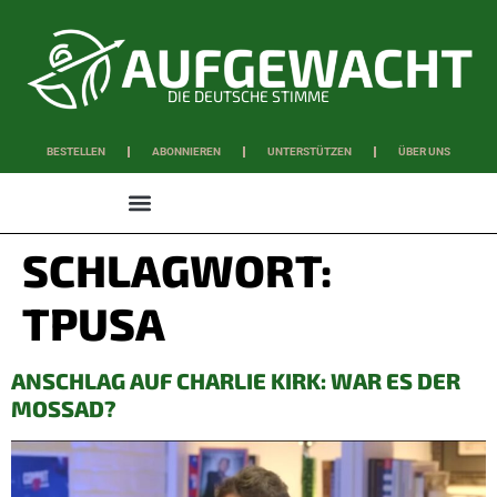
DIE DEUTSCHE STIMME
BESTELLEN
ABONNIEREN
UNTERSTÜTZEN
ÜBER UNS
WISSEN & SCHAFFEN
SCHLAGWORT:
TPUSA
ANSCHLAG AUF CHARLIE KIRK: WAR ES DER
MOSSAD?