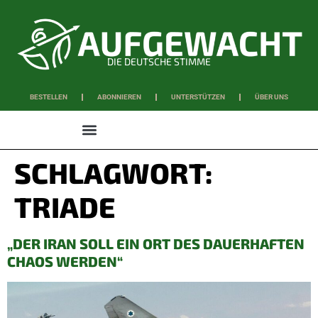
DIE DEUTSCHE STIMME
BESTELLEN
ABONNIEREN
UNTERSTÜTZEN
ÜBER UNS
WISSEN & SCHAFFEN
SCHLAGWORT:
TRIADE
„DER IRAN SOLL EIN ORT DES DAUERHAFTEN
CHAOS WERDEN“