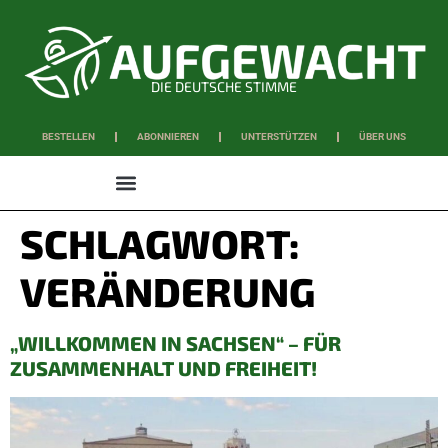
DIE DEUTSCHE STIMME
BESTELLEN
ABONNIEREN
UNTERSTÜTZEN
ÜBER UNS
WISSEN & SCHAFFEN
SCHLAGWORT:
VERÄNDERUNG
„WILLKOMMEN IN SACHSEN“ – FÜR
ZUSAMMENHALT UND FREIHEIT!