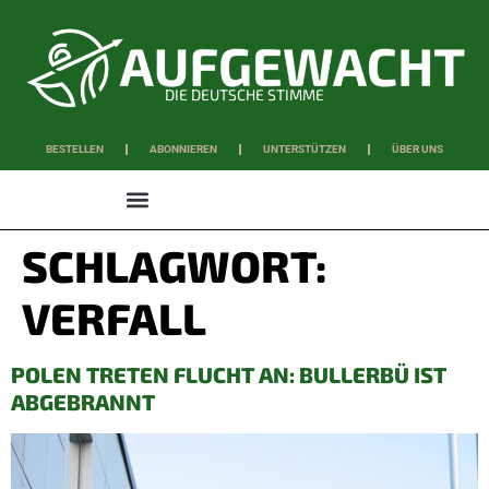
DIE DEUTSCHE STIMME
BESTELLEN
ABONNIEREN
UNTERSTÜTZEN
ÜBER UNS
WISSEN & SCHAFFEN
SCHLAGWORT:
VERFALL
POLEN TRETEN FLUCHT AN: BULLERBÜ IST
ABGEBRANNT