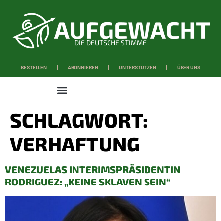
DIE DEUTSCHE STIMME
BESTELLEN
ABONNIEREN
UNTERSTÜTZEN
ÜBER UNS
WISSEN & SCHAFFEN
SCHLAGWORT:
VERHAFTUNG
VENEZUELAS INTERIMSPRÄSIDENTIN
RODRIGUEZ: „KEINE SKLAVEN SEIN“