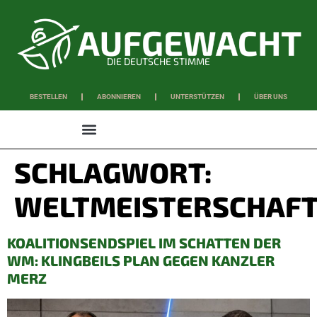
DIE DEUTSCHE STIMME
BESTELLEN
ABONNIEREN
UNTERSTÜTZEN
ÜBER UNS
WISSEN & SCHAFFEN
SCHLAGWORT:
WELTMEISTERSCHAF
KOALITIONSENDSPIEL IM SCHATTEN DER
WM: KLINGBEILS PLAN GEGEN KANZLER
MERZ