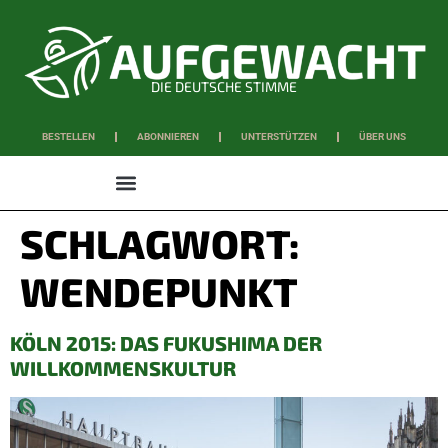
DIE DEUTSCHE STIMME
BESTELLEN
ABONNIEREN
UNTERSTÜTZEN
ÜBER UNS
WISSEN & SCHAFFEN
SCHLAGWORT:
WENDEPUNKT
KÖLN 2015: DAS FUKUSHIMA DER
WILLKOMMENSKULTUR