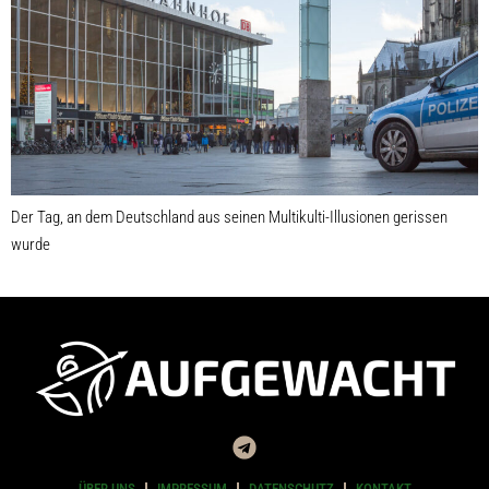
Der Tag, an dem Deutschland aus seinen Multikulti-Illusionen gerissen
wurde
ÜBER UNS
IMPRESSUM
DATENSCHUTZ
KONTAKT