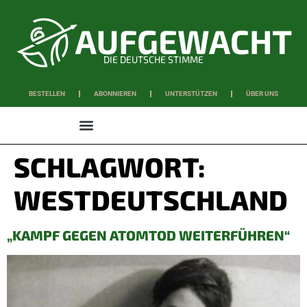
DIE DEUTSCHE STIMME
BESTELLEN
ABONNIEREN
UNTERSTÜTZEN
ÜBER UNS
WISSEN & SCHAFFEN
SCHLAGWORT:
WESTDEUTSCHLAND
„KAMPF GEGEN ATOMTOD WEITERFÜHREN“