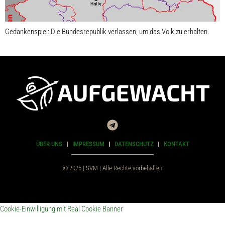
Gedankenspiel: Die Bundesrepublik verlassen, um das Volk zu erhalten.
ÜBER UNS
IMPRESSUM
DATENSCHUTZ
KONTAKT
© 2025 | SVM | Alle Rechte vorbehalten
Cookie-Einwilligung mit Real Cookie Banner