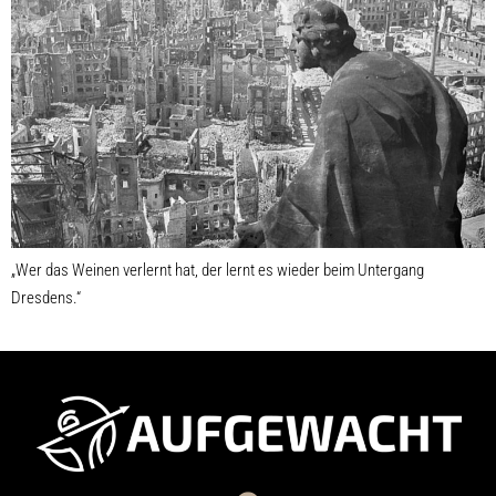
„Wer das Weinen verlernt hat, der lernt es wieder beim Untergang
Dresdens.“