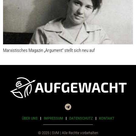
Marxistisches Magazin „Argument“ stellt sich neu auf
ÜBER UNS
IMPRESSUM
DATENSCHUTZ
KONTAKT
© 2025 | SVM | Alle Rechte vorbehalten