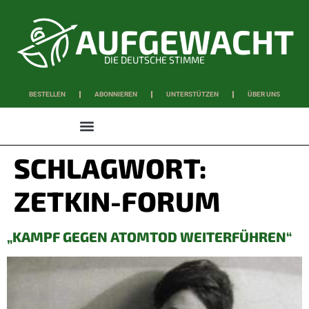
DIE DEUTSCHE STIMME
BESTELLEN
ABONNIEREN
UNTERSTÜTZEN
ÜBER UNS
WISSEN & SCHAFFEN
SCHLAGWORT:
ZETKIN-FORUM
„KAMPF GEGEN ATOMTOD WEITERFÜHREN“