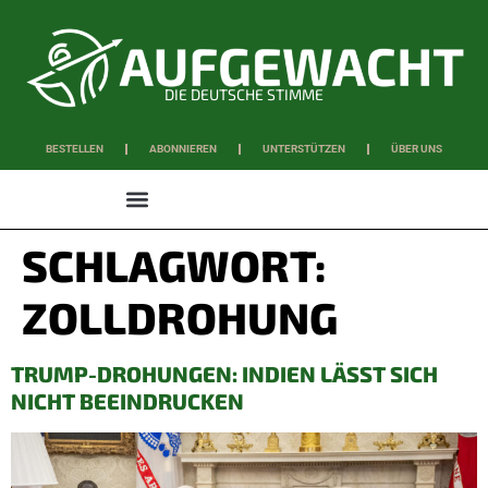
DIE DEUTSCHE STIMME
BESTELLEN
ABONNIEREN
UNTERSTÜTZEN
ÜBER UNS
WISSEN & SCHAFFEN
SCHLAGWORT:
ZOLLDROHUNG
TRUMP-DROHUNGEN: INDIEN LÄSST SICH
NICHT BEEINDRUCKEN