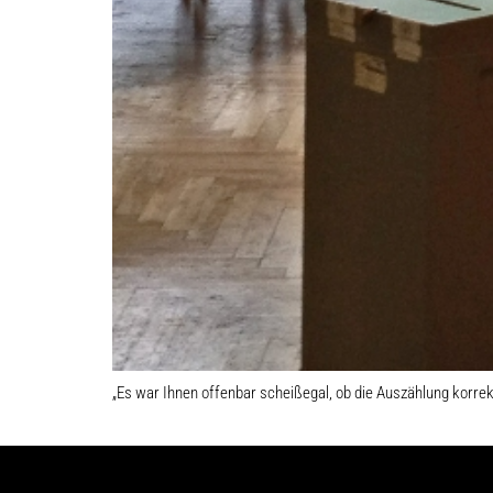
„Es war Ihnen offenbar scheißegal, ob die Auszählung korrekt