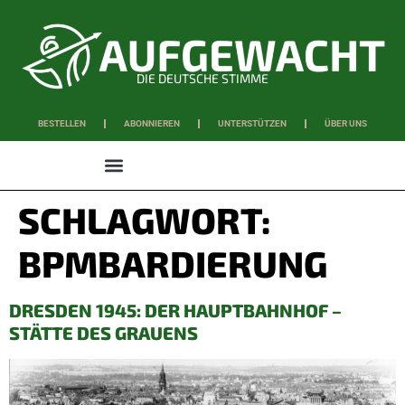
DIE DEUTSCHE STIMME
BESTELLEN
ABONNIEREN
UNTERSTÜTZEN
ÜBER UNS
WISSEN & SCHAFFEN
SCHLAGWORT:
BPMBARDIERUNG
DRESDEN 1945: DER HAUPTBAHNHOF –
STÄTTE DES GRAUENS