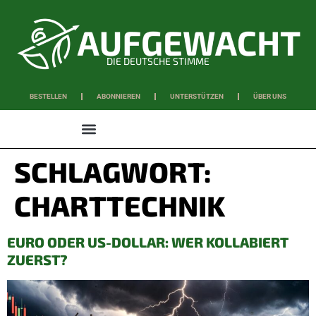
DIE DEUTSCHE STIMME
BESTELLEN
ABONNIEREN
UNTERSTÜTZEN
ÜBER UNS
WISSEN & SCHAFFEN
SCHLAGWORT:
CHARTTECHNIK
EURO ODER US-DOLLAR: WER KOLLABIERT
ZUERST?