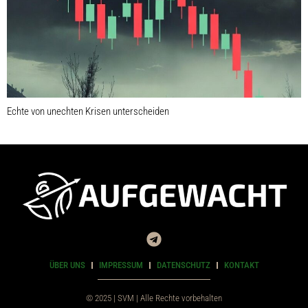
Echte von unechten Krisen unterscheiden
ÜBER UNS
IMPRESSUM
DATENSCHUTZ
KONTAKT
© 2025 | SVM | Alle Rechte vorbehalten