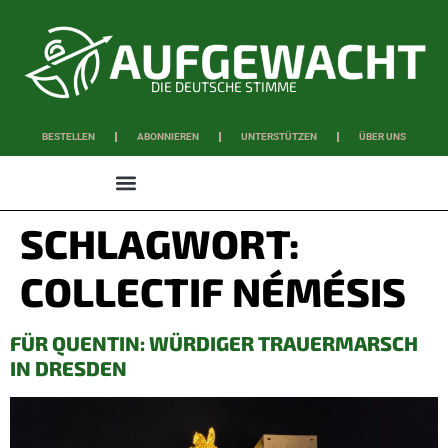
DIE DEUTSCHE STIMME
BESTELLEN
ABONNIEREN
UNTERSTÜTZEN
ÜBER UNS
WISSEN & SCHAFFEN
SCHLAGWORT:
COLLECTIF NÉMÉSIS
FÜR QUENTIN: WÜRDIGER TRAUERMARSCH
IN DRESDEN