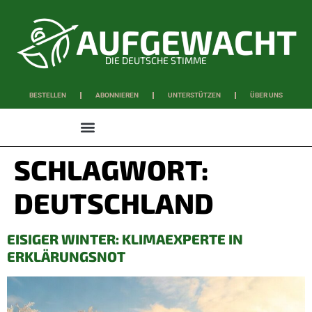
DIE DEUTSCHE STIMME
BESTELLEN
ABONNIEREN
UNTERSTÜTZEN
ÜBER UNS
WISSEN & SCHAFFEN
SCHLAGWORT:
DEUTSCHLAND
EISIGER WINTER: KLIMAEXPERTE IN
ERKLÄRUNGSNOT