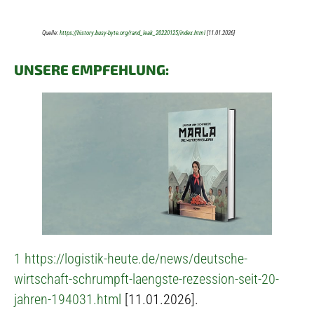
Quelle:
https://history.busy-byte.org/rand_leak_20220125/index.html
[11.01.2026]
UNSERE EMPFEHLUNG:
1
https://logistik-heute.de/news/deutsche-
wirtschaft-schrumpft-laengste-rezession-seit-20-
jahren-194031.html
[11.01.2026].