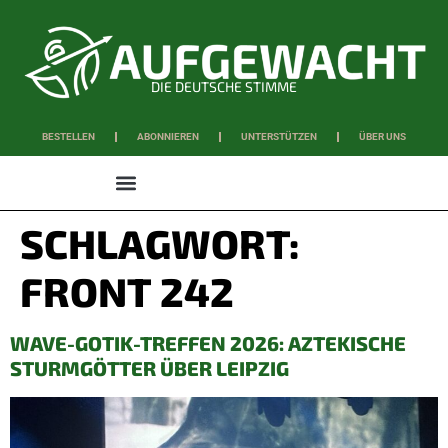
DIE DEUTSCHE STIMME
BESTELLEN
ABONNIEREN
UNTERSTÜTZEN
ÜBER UNS
WISSEN & SCHAFFEN
SCHLAGWORT:
FRONT 242
WAVE-GOTIK-TREFFEN 2026: AZTEKISCHE
STURMGÖTTER ÜBER LEIPZIG