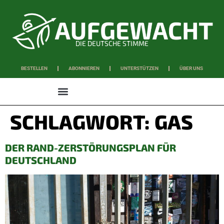
DIE DEUTSCHE STIMME
BESTELLEN
ABONNIEREN
UNTERSTÜTZEN
ÜBER UNS
WISSEN & SCHAFFEN
SCHLAGWORT:
GAS
DER RAND-ZERSTÖRUNGSPLAN FÜR
DEUTSCHLAND