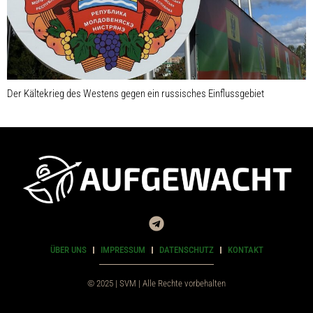
Der Kältekrieg des Westens gegen ein russisches Einflussgebiet
ÜBER UNS
IMPRESSUM
DATENSCHUTZ
KONTAKT
© 2025 | SVM | Alle Rechte vorbehalten