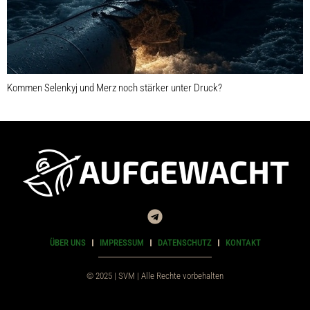
Kommen Selenkyj und Merz noch stärker unter Druck?
ÜBER UNS
IMPRESSUM
DATENSCHUTZ
KONTAKT
© 2025 | SVM | Alle Rechte vorbehalten