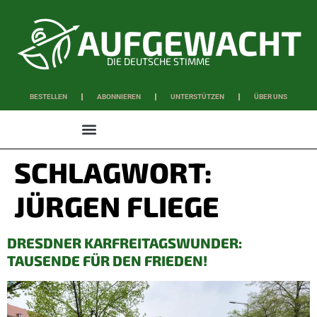
DIE DEUTSCHE STIMME
BESTELLEN
ABONNIEREN
UNTERSTÜTZEN
ÜBER UNS
WISSEN & SCHAFFEN
SCHLAGWORT:
JÜRGEN FLIEGE
DRESDNER KARFREITAGSWUNDER:
TAUSENDE FÜR DEN FRIEDEN!