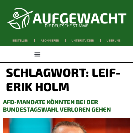
DIE DEUTSCHE STIMME
BESTELLEN
ABONNIEREN
UNTERSTÜTZEN
ÜBER UNS
WISSEN & SCHAFFEN
SCHLAGWORT:
LEIF-
ERIK HOLM
AFD-MANDATE KÖNNTEN BEI DER
BUNDESTAGSWAHL VERLOREN GEHEN