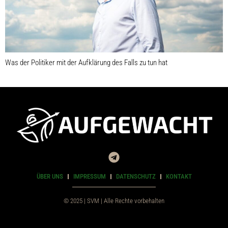
Was der Politiker mit der Aufklärung des Falls zu tun hat
ÜBER UNS
IMPRESSUM
DATENSCHUTZ
KONTAKT
© 2025 | SVM | Alle Rechte vorbehalten