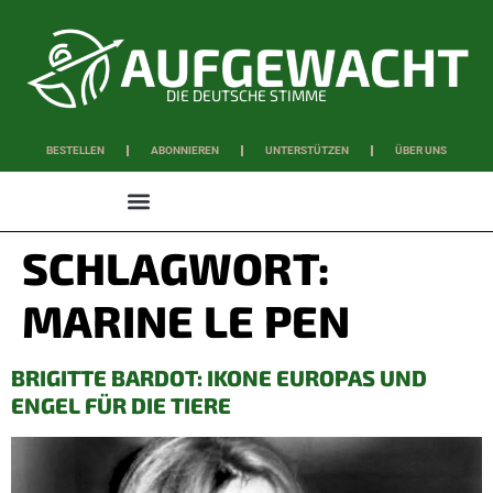
DIE DEUTSCHE STIMME
BESTELLEN
ABONNIEREN
UNTERSTÜTZEN
ÜBER UNS
WISSEN & SCHAFFEN
SCHLAGWORT:
MARINE LE PEN
BRIGITTE BARDOT: IKONE EUROPAS UND
ENGEL FÜR DIE TIERE