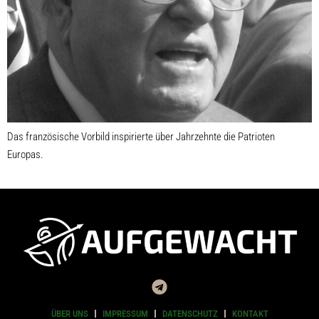
Das französische Vorbild inspirierte über Jahrzehnte die Patrioten
Europas.
ÜBER UNS
IMPRESSUM
DATENSCHUTZ
KONTAKT