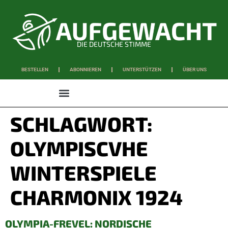
DIE DEUTSCHE STIMME
BESTELLEN
ABONNIEREN
UNTERSTÜTZEN
ÜBER UNS
WISSEN & SCHAFFEN
SCHLAGWORT:
OLYMPISCVHE
WINTERSPIELE
CHARMONIX 1924
OLYMPIA-FREVEL: NORDISCHE