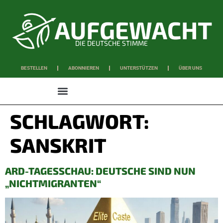
DIE DEUTSCHE STIMME
BESTELLEN
ABONNIEREN
UNTERSTÜTZEN
ÜBER UNS
WISSEN & SCHAFFEN
SCHLAGWORT:
SANSKRIT
ARD-TAGESSCHAU: DEUTSCHE SIND NUN
„NICHTMIGRANTEN“