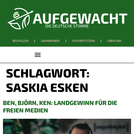
DIE DEUTSCHE STIMME
BESTELLEN
ABONNIEREN
UNTERSTÜTZEN
ÜBER UNS
WISSEN & SCHAFFEN
SCHLAGWORT:
SASKIA ESKEN
BEN, BJÖRN, KEN: LANDGEWINN FÜR DIE
FREIEN MEDIEN