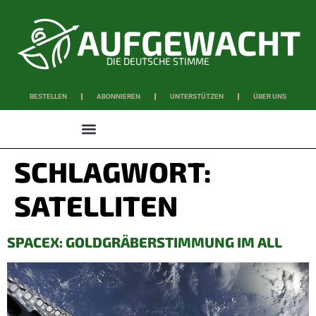
DIE DEUTSCHE STIMME
BESTELLEN
ABONNIEREN
UNTERSTÜTZEN
ÜBER UNS
WISSEN & SCHAFFEN
SCHLAGWORT:
SATELLITEN
SPACEX: GOLDGRÄBERSTIMMUNG IM ALL