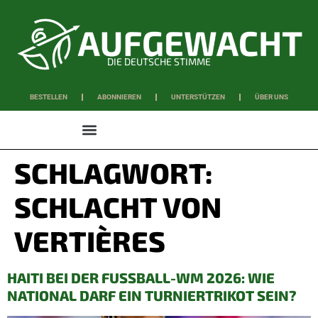
DIE DEUTSCHE STIMME
BESTELLEN
ABONNIEREN
UNTERSTÜTZEN
ÜBER UNS
WISSEN & SCHAFFEN
SCHLAGWORT:
SCHLACHT VON
VERTIÈRES
HAITI BEI DER FUSSBALL-WM 2026: WIE N
ATIONAL DARF EIN TURNIERTRIKOT SEIN?