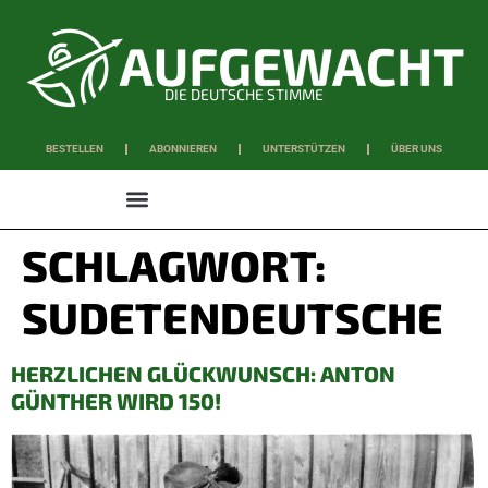
DIE DEUTSCHE STIMME
BESTELLEN
ABONNIEREN
UNTERSTÜTZEN
ÜBER UNS
WISSEN & SCHAFFEN
SCHLAGWORT:
SUDETENDEUTSCHE
HERZLICHEN GLÜCKWUNSCH: ANTON
GÜNTHER WIRD 150!