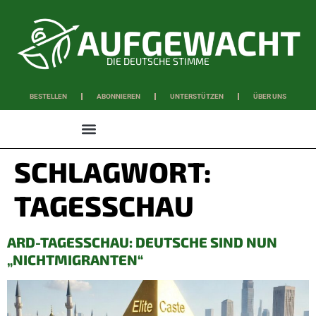
DIE DEUTSCHE STIMME
BESTELLEN
ABONNIEREN
UNTERSTÜTZEN
ÜBER UNS
WISSEN & SCHAFFEN
SCHLAGWORT:
TAGESSCHAU
ARD-TAGESSCHAU: DEUTSCHE SIND NUN
„NICHTMIGRANTEN“