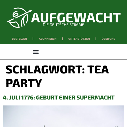
DIE DEUTSCHE STIMME
BESTELLEN
ABONNIEREN
UNTERSTÜTZEN
ÜBER UNS
WISSEN & SCHAFFEN
SCHLAGWORT:
TEA
PARTY
4. JULI 1776: GEBURT EINER SUPERMACHT