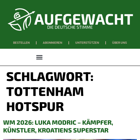
DIE DEUTSCHE STIMME
BESTELLEN
ABONNIEREN
UNTERSTÜTZEN
ÜBER UNS
WISSEN & SCHAFFEN
SCHLAGWORT:
TOTTENHAM
HOTSPUR
WM 2026: LUKA MODRIC – KÄMPFER,
KÜNSTLER, KROATIENS SUPERSTAR