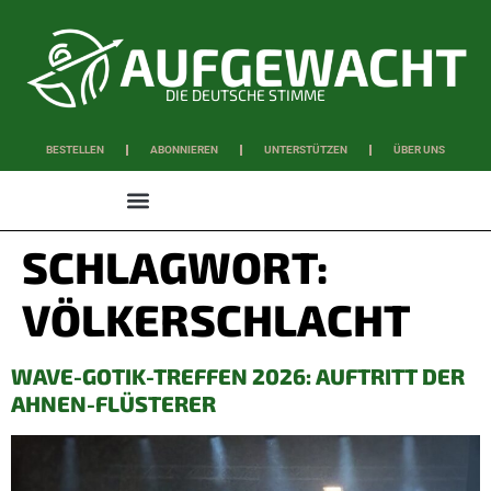
DIE DEUTSCHE STIMME
BESTELLEN
ABONNIEREN
UNTERSTÜTZEN
ÜBER UNS
WISSEN & SCHAFFEN
SCHLAGWORT:
VÖLKERSCHLACHT
WAVE-GOTIK-TREFFEN 2026: AUFTRITT DER
AHNEN-FLÜSTERER