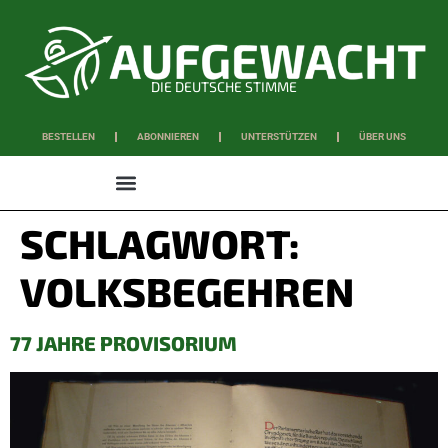
DIE DEUTSCHE STIMME
BESTELLEN
ABONNIEREN
UNTERSTÜTZEN
ÜBER UNS
WISSEN & SCHAFFEN
SCHLAGWORT:
VOLKSBEGEHREN
77 JAHRE PROVISORIUM