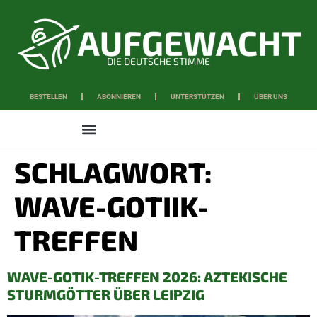
DIE DEUTSCHE STIMME
BESTELLEN
ABONNIEREN
UNTERSTÜTZEN
ÜBER UNS
WISSEN & SCHAFFEN
SCHLAGWORT:
WAVE-GOTIIK-
TREFFEN
WAVE-GOTIK-TREFFEN 2026: AZTEKISCHE
STURMGÖTTER ÜBER LEIPZIG