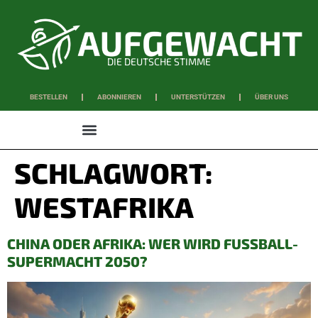
DIE DEUTSCHE STIMME
BESTELLEN
ABONNIEREN
UNTERSTÜTZEN
ÜBER UNS
WISSEN & SCHAFFEN
SCHLAGWORT:
WESTAFRIKA
CHINA ODER AFRIKA: WER WIRD FUSSBALL-S
UPERMACHT 2050?