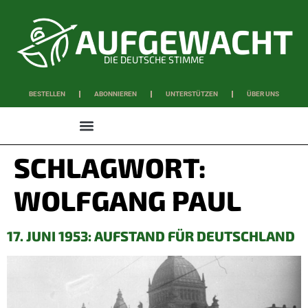
DIE DEUTSCHE STIMME
BESTELLEN
ABONNIEREN
UNTERSTÜTZEN
ÜBER UNS
WISSEN & SCHAFFEN
SCHLAGWORT:
WOLFGANG PAUL
17. JUNI 1953: AUFSTAND FÜR DEUTSCHLAND