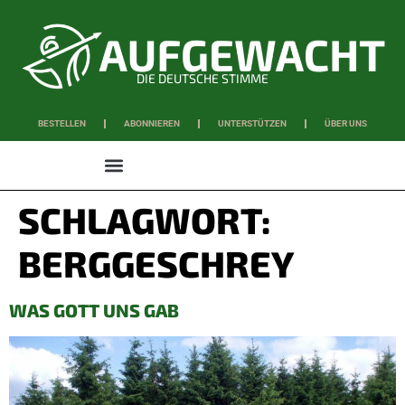
DIE DEUTSCHE STIMME
BESTELLEN
ABONNIEREN
UNTERSTÜTZEN
ÜBER UNS
WISSEN & SCHAFFEN
SCHLAGWORT:
BERGGESCHREY
WAS GOTT UNS GAB